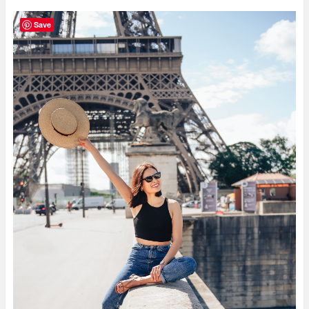
⠀
Save