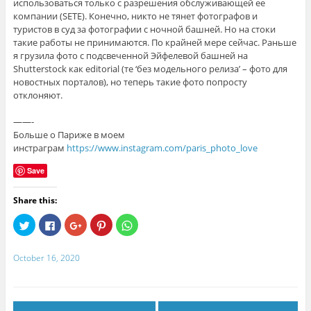
использоваться только с разрешения обслуживающей ее
компании (SETE). Конечно, никто не тянет фотографов и
туристов в суд за фотографии с ночной башней. Но на стоки
такие работы не принимаются. По крайней мере сейчас. Раньше
я грузила фото с подсвеченной Эйфелевой башней на
Shutterstock как editorial (те ‘без модельного релиза’ – фото для
новостных порталов), но теперь такие фото попросту
отклоняют.
⠀
——-
Больше о Париже в моем
инстраграм
https://www.instagram.com/paris_photo_love
Save
Share this:
C
C
C
C
C
l
l
l
l
l
i
i
i
i
i
c
c
c
c
c
k
k
k
k
k
October 16, 2020
t
t
t
t
t
o
o
o
o
o
s
s
s
s
s
h
h
h
h
h
a
a
a
a
a
r
r
r
r
r