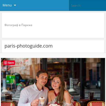
Menu
Фотограф в париже
Фотограф в Париже
paris-photoguide.com
Save