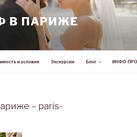
Ф В ПАРИЖЕ
имость и условия
Экскурсии
Блог
ИНФО-ПР
ариже – paris-