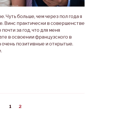
. Чуть больше, чем через пол года я
е. Винс практически в совершенстве
 почти за год, что для меня
ате в освоении французского в
а очень позитивные и открытые.
.
Page
1
Page
2