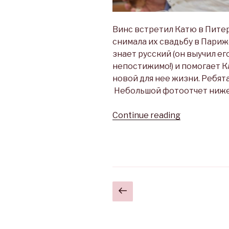
Винс встретил Катю в Питере
снимала их свадьбу в Париж
знает русский (он выучил его
непостижимо!) и помогает К
новой для нее жизни. Ребят
Небольшой фотоотчет ниже
Continue reading
“Катя
и
Винс
и
ягуар”
Posts
Previous
page
navigation