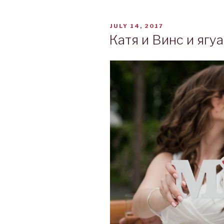
POSTED
JULY 14, 2017
ON
Катя и Винс и ягу