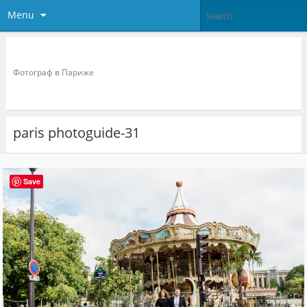
Menu
Фотограф в париже
Фотограф в Париже
paris photoguide-31
Save