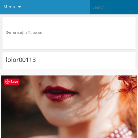
Menu
Фотограф в париже
Фотограф в Париже
lolor00113
Save