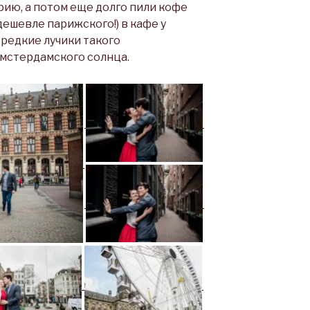
ию, а потом еще долго пили кофе
дешевле парижского!) в кафе у
 редкие лучики такого
мстердамского солнца.