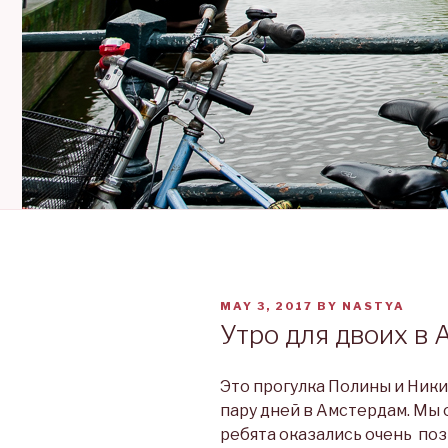
POSTED
MAY 3, 2017
BY
NASTYA
ON
Утро для двоих в
Это прогулка Полины и Ники
пару дней в Амстердам. Мы 
ребята оказались очень по