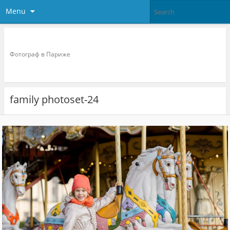
Menu
Фотограф в париже
Фотограф в Париже
family photoset-24