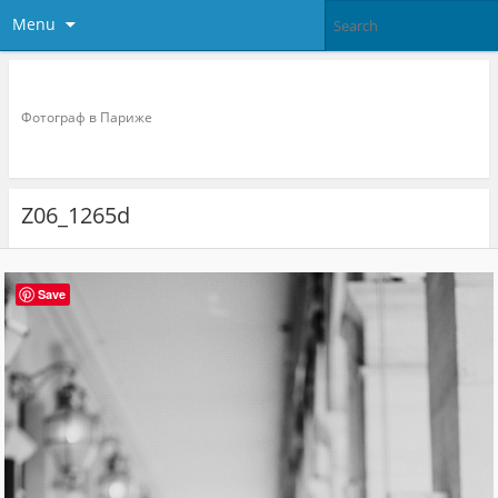
Menu
Фотограф в париже
Фотограф в Париже
Z06_1265d
Save