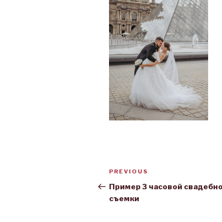
Post
PREVIOUS
Previous
navigation
Post
Пример 3 часовой свадебн
съемки