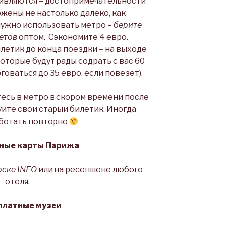
ивляются – достопримечательности
жены не настолько далеко, как
нужно использовать метро –
берите
летов
оптом. Сэкономите 4 евро.
летик до конца поездки – на выходе
которые будут рады содрать с вас 60
оваться до 35 евро, если повезет).
есь в метро в скором времени после
уйте свой старый билетик. Иногда
ботать повторно
тные карты Парижа
ске INFO
или на ресепшене любого
отеля.
сплатные музеи