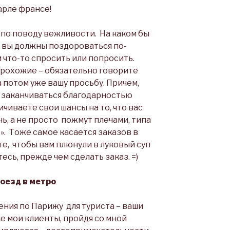
Парле франсе!
по поводу вежливости. На каком бы
, вы должны поздороваться по-
 что-то спросить или попросить.
рохожие – обязательно говорите
а потом уже вашу просьбу. Причем,
 заканчиваться благодарностью
личиваете свои шансы на то, что вас
ь, а не просто пожмут плечами, типа
». Тоже самое касается заказов в
те, чтобы вам плюнули в луковый суп
есь, прежде чем сделать заказ. =)
роезд в метро
ния по Парижу для туриста – ваши
ие мои клиенты, пройдя со мной