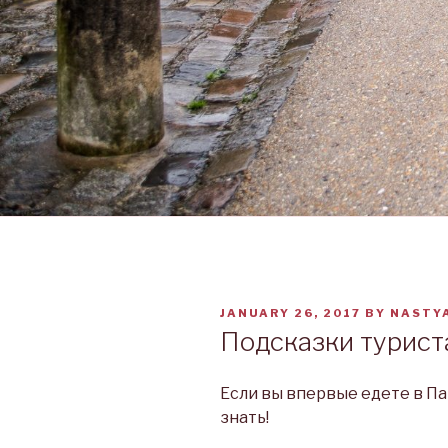
POSTED
JANUARY 26, 2017
BY
NASTY
ON
Подсказки турист
Если вы впервые едете в Па
знать!