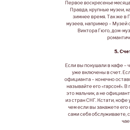
Первое
воскресенье месяца
Правда, крупные музеи, к
зимнее время. Так же в
музеев, например – Музей 
Виктора Гюго, дом-муз
романтиче
5. Сче
Если вы покушали в кафе –
ч
уже включены в счет. Ес
официанта – конечно оставь
называйте его «гарсон!». В
это мальчик, а не официан
из стран СНГ. Кстати, кофе
чем если вы закажете его с
сами себя обслуживаете, 
чае