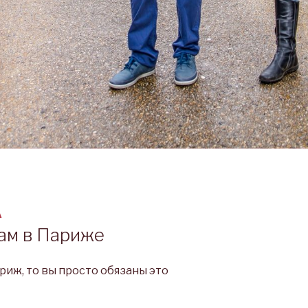
A
ам в Париже
риж, то вы просто обязаны это