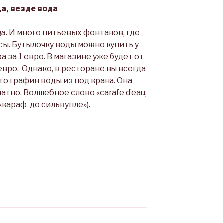
да, везде вода
да
. И много питьевых фонтанов, где
ы. Бутылочку воды можно купить у
а за 1 евро. В магазине уже будет от
3 евро. Однако, в ресторане вы всегда
о графин воды из под крана. Она
тно. Волшебное слово «carafe d’eau,
» («караф до сильвупле»).