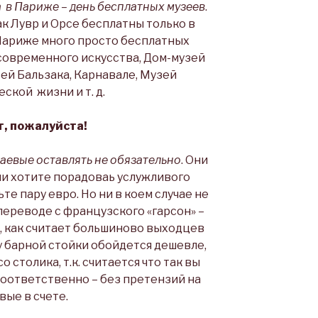
 в Париже – день бесплатных музеев
.
ак Лувр и Орсе бесплатны только в
 Париже много просто бесплатных
современного искусства, Дом-музей
ей Бальзака, Карнавале, Музей
ской жизни и т. д.
т, пожалуйста!
аевые оставлять не обязательно
. Они
ли хотите порадоваь услужливого
те пару евро. Но ни в коем случае не
 переводе с французского «гарсон» –
т, как считает большиново выходцев
 у барной стойки обойдется дешевле,
о столика, т.к. считается что так вы
соответственно – без претензий на
вые в счете.