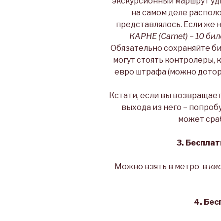
экскурсионный маршрут уд
на самом деле располо
представлялось. Если же 
КАРНЕ (Carnet) – 10 би
Обязательно сохраняйте би
могут стоять контролеры, 
евро штрафа (можно доторг
Кстати, если вы возвращает
выхода из него – попроб
может сра
3. Беспла
Можно взять в метро в
кио
4. Бе