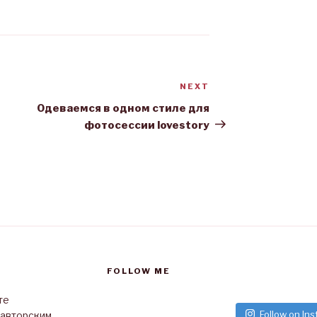
NEXT
Next
Post
Одеваемся в одном стиле для
фотосессии lovestory
FOLLOW ME
те
Follow on In
 авторским