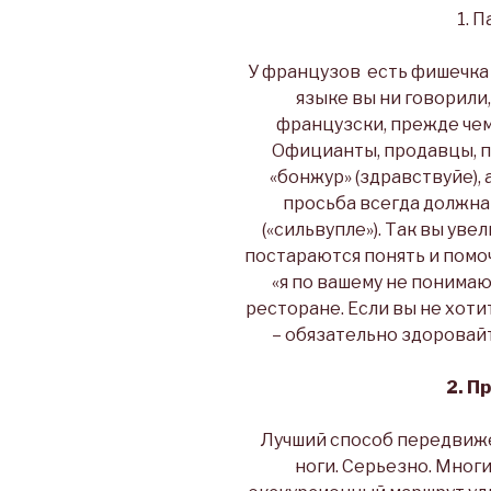
1. 
У французов есть фишечка 
языке вы ни говорили
французски, прежде чем
Официанты, продавцы, п
«бонжур» (здравствуйе), 
просьба всегда должна
(«сильвупле»). Так вы уве
постараются понять и помоч
«я по вашему не понимаю
ресторане. Если вы не хоти
– обязательно здоровайт
2. П
Лучший способ передвиже
ноги. Серьезно. Мног