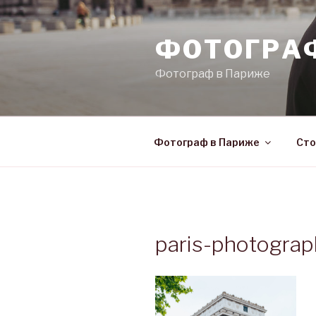
Skip
to
ФОТОГРА
content
Фотограф в Париже
Фотограф в Париже
Сто
paris-photogra