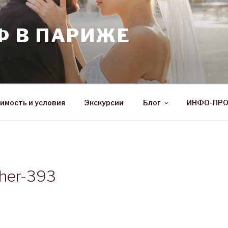
Ф В ПАРИЖЕ
имость и условия
Экскурсии
Блог
ИНФО-ПР
pher-393