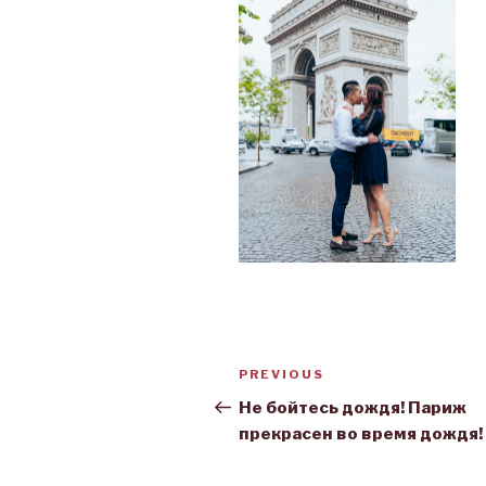
Post
PREVIOUS
Previous
navigation
Post
Не бойтесь дождя! Париж
прекрасен во время дождя!