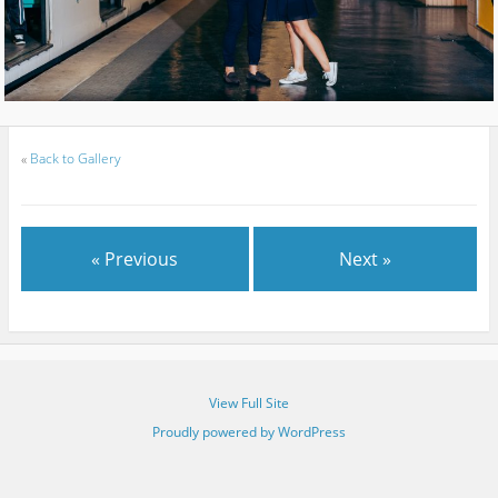
«
Back to Gallery
« Previous
Next »
View Full Site
Proudly powered by WordPress