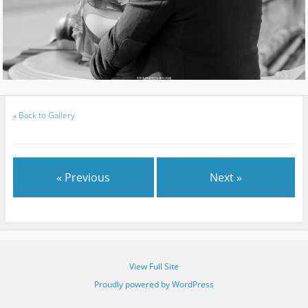
«
Back to Gallery
« Previous
Next »
View Full Site
Proudly powered by WordPress