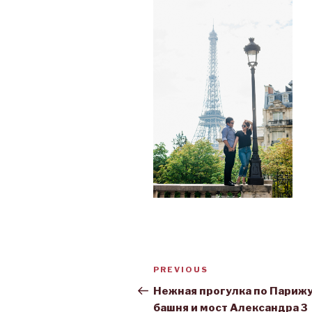
Post
PREVIOUS
Previous
navigation
Post
Нежная прогулка по Парижу
башня и мост Александра 3