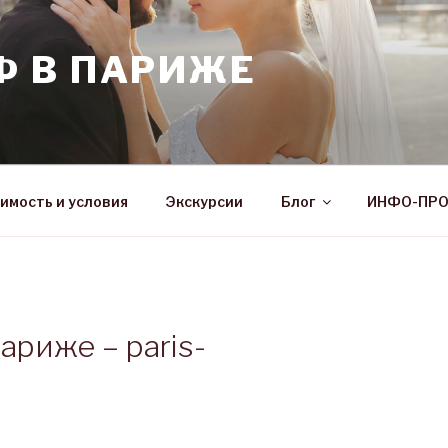
Ф В ПАРИЖЕ
имость и условия
Экскурсии
Блог
ИНФО-ПР
ариже – paris-