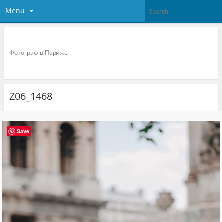
Menu
Фотограф в париже
Фотограф в Париже
Z06_1468
Save