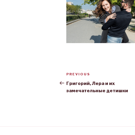
Post
PREVIOUS
Previous
navigation
Post
Григорий, Лера и их
замечательные детишки